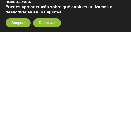
nuestra web.
Puedes aprender más sobre qué cookies utilizamos o
desactivarlas en los
ajustes
.
Aceptar
Rechazar
Las mejores actividades en León
Espeleobarranquismo en las Cuevas de
Valporquero
Conoce la actividad estrella de León, sumérgete en las Cuevas de
Valporquero con guías especializados y conoce el
espeleobarranquismo tan espectacular que ofrecen estas cuevas.