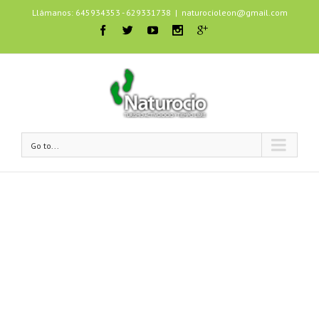
Llámanos: 645934353 - 629331738
|
naturocioleon@gmail.com
Go to...