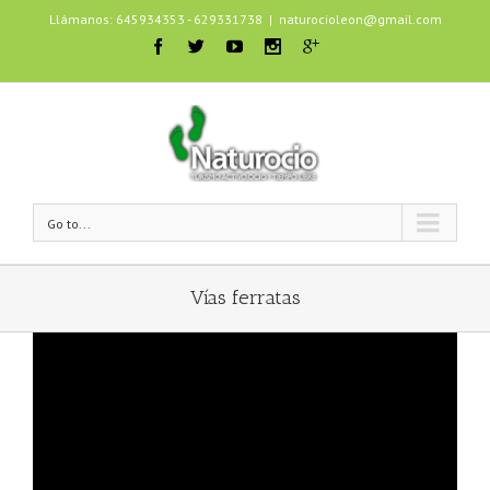
Llámanos: 645934353 - 629331738
|
naturocioleon@gmail.com
Go to...
Vías ferratas