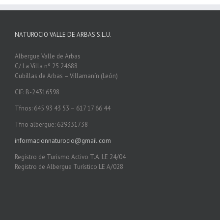
NATUROCIO VALLE DE ARBAS S.L.U.
Albergue Valle de Arbas
C/ La Villa nº 25 24688
Cubillas de Arbas – Villamanín (León)
CIF: B-24316598
Tfnos: 645 93 43 53 – 617 17 66 44
Tfno albergue: 629331738
informacionnaturocio@gmail.com
Registro de Turismo Activo T.A. LE 24/04
Registro de Albergue Turístico LE A/028