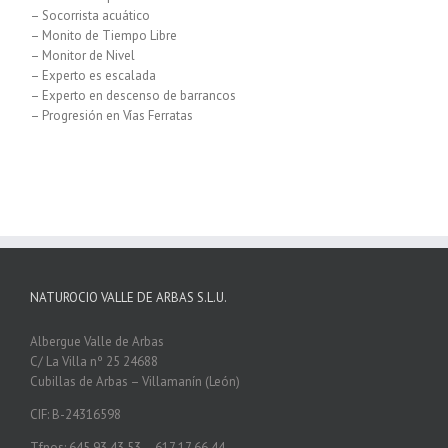
– Socorrista acuático
– Monito de Tiempo Libre
– Monitor de Nivel
– Experto es escalada
– Experto en descenso de barrancos
– Progresión en Vías Ferratas
NATUROCIO VALLE DE ARBAS S.L.U.
Albergue Valle de Arbas
C/ La Villa nº 25 24688
Cubillas de Arbas – Villamanín (León)
CIF: B-24316598
Tfnos: 645 93 43 53 – 617 17 66 44