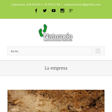
Llámanos: 645934353 - 629331738
|
naturocioleon@gmail.com
Go to...
La empresa