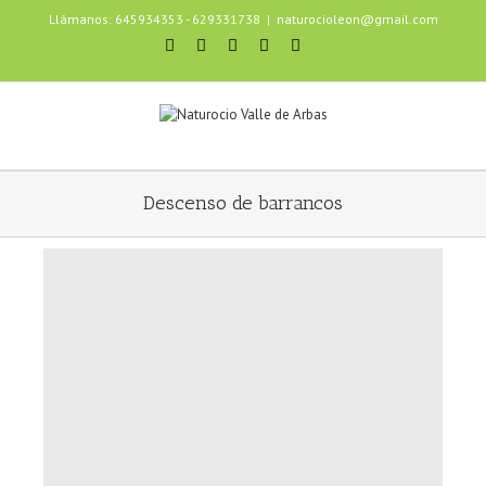
Llámanos: 645934353 - 629331738
|
naturocioleon@gmail.com
Descenso de barrancos