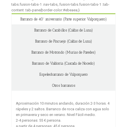
tabs.fusion-tabs-1 .nav-tabs,.fusion-tabs.fusion-tabs-1 .tab-
content .tab-pane{border-color:#ebeaea;}
Barranco de 40ª aniversario (Parte superior Valporquero)
Barranco de Cacabillos (Caldas de Luna)
Barranco de Pincuejo (Caldas de Luna)
Barranco de Motrondo (Murias de Paredes)
Barranco de Valdorria (Cascada de Nocedo)
Espeleobarranco de Valporquero
Otros barrancos
Aproximación 10 minutos andando, duración 2-3 horas. 4
rápeles y 2 saltos. Barranco de roca caliza con agua solo
en primavera y seco en verano. Nivel Fácil-medio.
2-4 personas: 55 € persona.
a partir de 4 personas: 45 € persona.