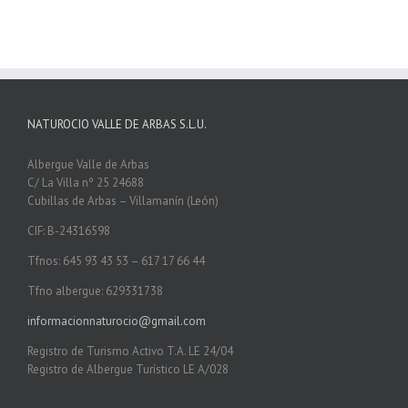
NATUROCIO VALLE DE ARBAS S.L.U.
Albergue Valle de Arbas
C/ La Villa nº 25 24688
Cubillas de Arbas – Villamanín (León)
CIF: B-24316598
Tfnos: 645 93 43 53 – 617 17 66 44
Tfno albergue: 629331738
informacionnaturocio@gmail.com
Registro de Turismo Activo T.A. LE 24/04
Registro de Albergue Turístico LE A/028