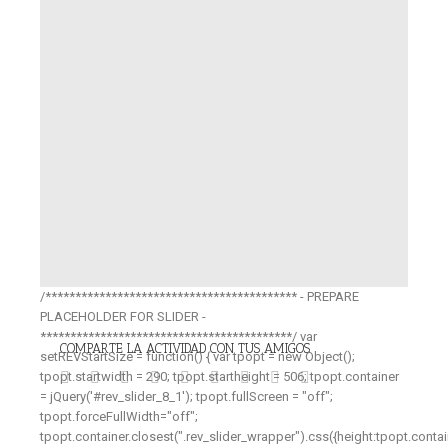
/****************************************** - PREPARE
PLACEHOLDER FOR SLIDER -
******************************************/ var
COMPARTE LA ACTIVIDAD CON TUS AMIGOS
setREVStartSize = function() { var tpopt = new Object();
tpopt.startwidth = 290; tpopt.startheight = 506; tpopt.container
= jQuery('#rev_slider_8_1'); tpopt.fullScreen = "off";
tpopt.forceFullWidth="off";
tpopt.container.closest(".rev_slider_wrapper").css({height:tpopt.cont