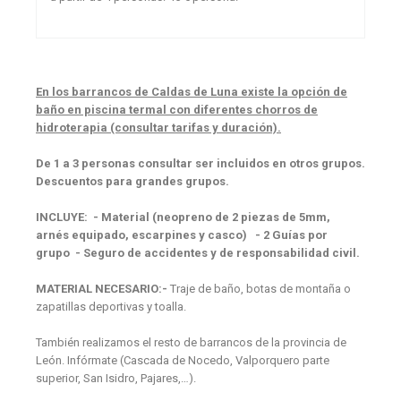
En los barrancos de Caldas de Luna existe la opción de
baño en piscina termal con diferentes chorros de
hidroterapia (consultar tarifas y duración).
De 1 a 3 personas consultar ser incluidos en otros grupos.
Descuentos para grandes grupos.
INCLUYE:
- Material (neopreno de 2 piezas de 5mm,
arnés equipado, escarpines y casco)
- 2 Guías por
grupo
- Seguro de accidentes y de responsabilidad civil.
MATERIAL NECESARIO
:
-
Traje de baño, botas de montaña o
zapatillas deportivas y toalla.
También realizamos el resto de barrancos de la provincia de
León. Infórmate (Cascada de Nocedo, Valporquero parte
superior, San Isidro, Pajares,…).