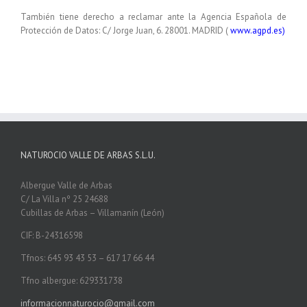
También tiene derecho a reclamar ante la Agencia Española de
Protección de Datos: C/ Jorge Juan, 6. 28001. MADRID (
www.agpd.es)
NATUROCIO VALLE DE ARBAS S.L.U.
Albergue Valle de Arbas
C/ La Villa nº 25 24688
Cubillas de Arbas – Villamanín (León)
CIF: B-24316598
Tfnos: 645 93 43 53 – 617 17 66 44
Tfno albergue: 629331738
informacionnaturocio@gmail.com