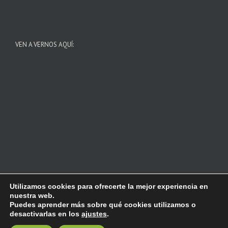
VEN A VERNOS AQUÍ:
Utilizamos cookies para ofrecerte la mejor experiencia en
nuestra web.
© 2018 Naturocio - Todos los derechos reservados
Aviso Legal
|
Puedes aprender más sobre qué cookies utilizamos o
Política de Privacidad
|
Política de Cookies
desactivarlas en los
ajustes
.