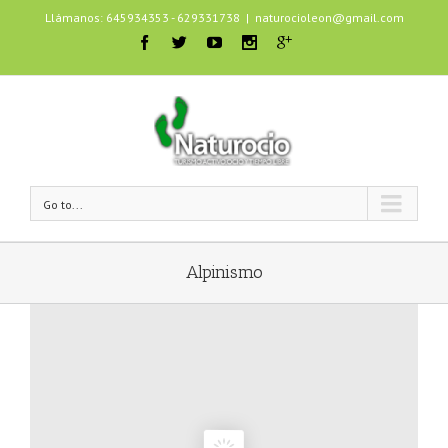
Llámanos: 645934353 - 629331738
|
naturocioleon@gmail.com
Go to...
Alpinismo