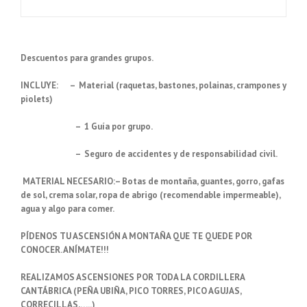
Descuentos para grandes grupos.
INCLUYE:
– Material (raquetas, bastones, polainas, crampones y
piolets)
– 1 Guía por grupo.
– Seguro de accidentes y de responsabilidad civil.
MATERIAL NECESARIO
:
– Botas de montaña, guantes, gorro, gafas
de sol, crema solar, ropa de abrigo (recomendable impermeable),
agua y algo para comer.
PÍDENOS TU ASCENSIÓN A MONTAÑA QUE TE QUEDE POR
CONOCER. ANÍMATE!!!
REALIZAMOS ASCENSIONES POR TODA LA CORDILLERA
CANTÁBRICA (PEÑA UBIÑA, PICO TORRES, PICO AGUJAS,
CORRECILLAS,…..)