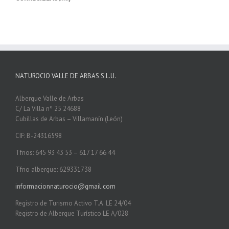
NATUROCIO VALLE DE ARBAS S.L.U.
Albergue Valle de Arbas
C/ La Villa nº 25 24688
Cubillas de Arbas – Villamanín (León)
CIF: B-24316598
Tfnos: 645 93 43 53 – 617 17 66 44
Tfno albergue: 629331738
informacionnaturocio@gmail.com
Registro de Turismo Activo T.A. LE 24/04
Registro de Albergue Turístico LE A/028