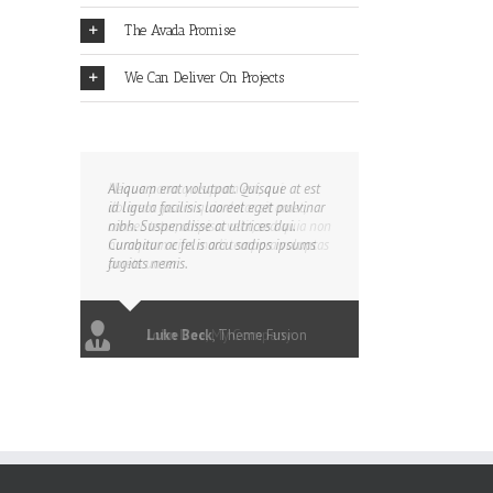
The Avada Promise
We Can Deliver On Projects
Aliquam erat volutpat. Quisque at est
id ligula facilisis laoreet eget pulvinar
nibh. Suspendisse at ultrices dui.
Curabitur ac felis arcu sadips ipsums
fugiats nemis.
Luke Beck
,
Theme Fusion