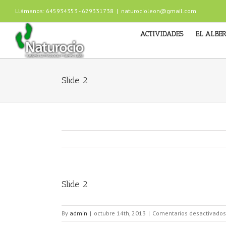
Llámanos: 645934353 - 629331738
|
naturocioleon@gmail.com
ACTIVIDADES
EL ALBE
Slide 2
Slide 2
By
admin
|
octubre 14th, 2013
|
Comentarios desactivados